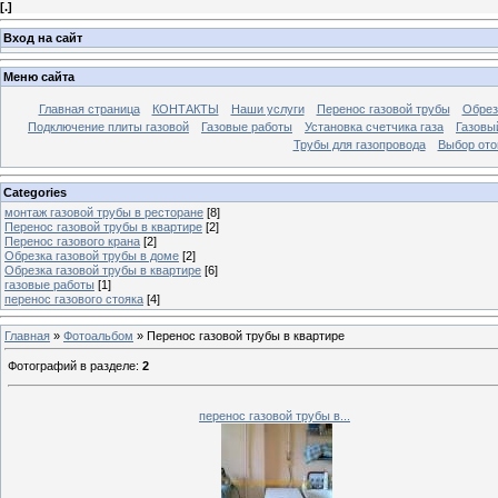
[
.
]
Вход на сайт
Меню сайта
Главная страница
КОНТАКТЫ
Наши услуги
Перенос газовой трубы
Обрез
Подключение плиты газовой
Газовые работы
Установка счетчика газа
Газовый
Трубы для газопровода
Выбор ото
Categories
монтаж газовой трубы в ресторане
[8]
Перенос газовой трубы в квартире
[2]
Перенос газового крана
[2]
Обрезка газовой трубы в доме
[2]
Обрезка газовой трубы в квартире
[6]
газовые работы
[1]
перенос газового стояка
[4]
Главная
»
Фотоальбом
» Перенос газовой трубы в квартире
Фотографий в разделе
:
2
перенос газовой трубы в...