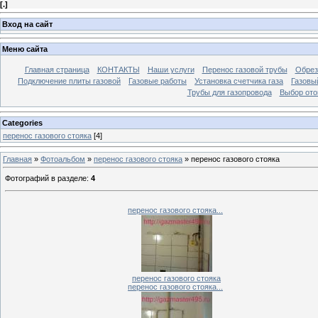
[
.
]
Вход на сайт
Меню сайта
Главная страница
КОНТАКТЫ
Наши услуги
Перенос газовой трубы
Обрез
Подключение плиты газовой
Газовые работы
Установка счетчика газа
Газовый
Трубы для газопровода
Выбор ото
Categories
перенос газового стояка
[4]
Главная
»
Фотоальбом
»
перенос газового стояка
» перенос газового стояка
Фотографий в разделе
:
4
перенос газового стояка...
перенос газового стояка
перенос газового стояка...