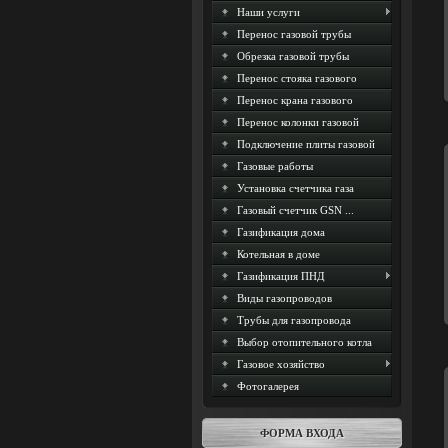
Наши услуги
Перенос газовой трубы
Обрезка газовой трубы
Перенос стояка газового
Перенос крана газового
Перенос колонки газовой
Подключение плиты газовой
Газовые работы
Установка счетчика газа
Газовый счетчик GSN ...
Газификация дома
Котельная в доме
Газификация ПНД
Виды газопроводов
Трубы для газопровода
Выбор отопительного котла
Газовое хозяйство
Фотогалерея
ФОРМА ВХОДА