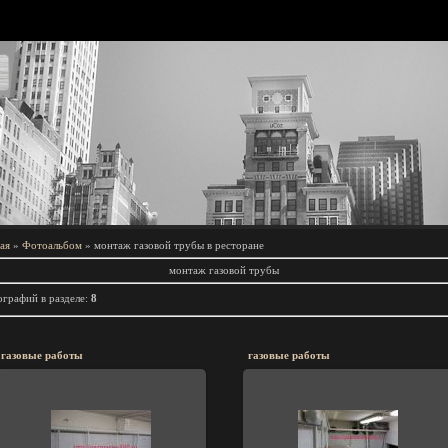
По т
ая
»
Фотоальбом
» монтаж газовой трубы в ресторане
монтаж газовой трубы
графий в разделе
:
8
газовые работы
газовые работы
02.10.2011
02.10.2011