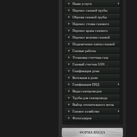
Наши услуги
Перенос газовой трубы
Обрезка газовой трубы
Перенос стояка газового
Перенос крана газового
Перенос колонки газовой
Подключение плиты газовой
Газовые работы
Установка счетчика газа
Газовый счетчик GSN ...
Газификация дома
Котельная в доме
Газификация ПНД
Виды газопроводов
Трубы для газопровода
Выбор отопительного котла
Газовое хозяйство
Фотогалерея
ФОРМА ВХОДА