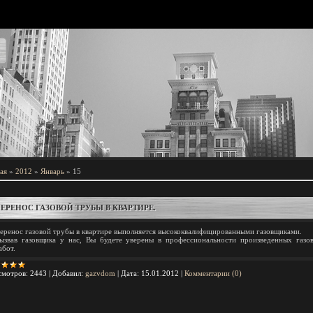
По 
ая
»
2012
»
Январь
»
15
ЕРЕНОС ГАЗОВОЙ ТРУБЫ В КВАРТИРЕ.
еренос газовой трубы в квартире выполняется высококвалифицированными газовщиками.
ызвав газовщика у нас, Вы будете уверены в профессиональности произведенных газо
абот.
мотров:
2443
|
Добавил:
gazvdom
|
Дата:
15.01.2012
|
Комментарии (0)