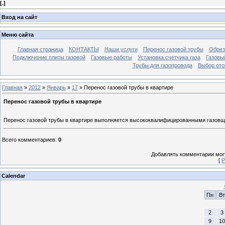
[
.
]
Вход на сайт
Меню сайта
Главная страница
КОНТАКТЫ
Наши услуги
Перенос газовой трубы
Обрез
Подключение плиты газовой
Газовые работы
Установка счетчика газа
Газовый
Трубы для газопровода
Выбор ото
Главная
»
2012
»
Январь
»
17
» Перенос газовой трубы в квартире
Перенос газовой трубы в квартире
Перенос газовой трубы в квартире выполняется высококвалифицированными газовщи
Всего комментариев
:
0
Добавлять комментарии могу
[
Р
Calendar
Пн
Вт
2
3
9
10